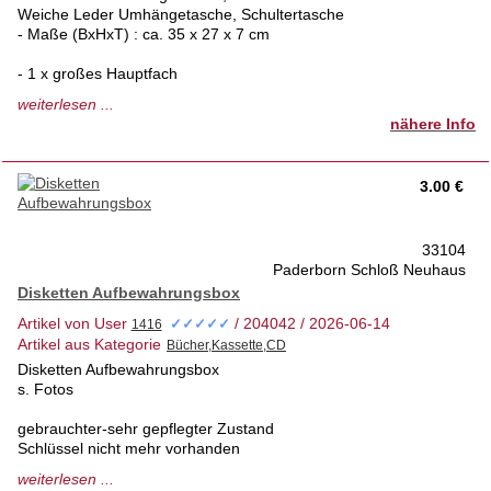
Weiche Leder Umhängetasche, Schultertasche
- Maße (BxHxT) : ca. 35 x 27 x 7 cm
- 1 x großes Hauptfach
weiterlesen ...
- 1 x kleines Reißverschlussfach im Innenteil
nähere Info
- 1 x großes Reißverschlussfach auf der Vorderseite
3.00 €
- Verstellbarer Schulterriemen: 105 - 140 cm Breite| 2 cm
breit
33104
- Verschlussart: Klappdeckel mit Magnetknopf
Paderborn Schloß Neuhaus
- Material: weiches Nappa Leder
Disketten Aufbewahrungsbox
Artikel von User
/ 204042 / 2026-06-14
✓✓✓✓✓
Artikel aus Kategorie
1a Zustand ohne Schäden
gekauft im Lederfachgeschäft
Disketten Aufbewahrungsbox
s. Fotos
tierfreies Nichtraucherhaus 1.Hd
Privatverkauf- keine Rücknahme
gebrauchter-sehr gepflegter Zustand
Schlüssel nicht mehr vorhanden
tierfreies Nichtraucherhaus 1.Hd
weiterlesen ...
Privatverkauf- keine Rücknahme