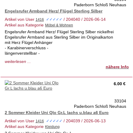
Paderborn Schloß Neuhaus
Engelsrufer Armband Herz/ Flügel Sterling Silber
Artikel von User
/ 204040 / 2026-06-14
✓✓✓✓✓
Artikel aus Kategorie
Engelsrufer Armband Herz/ Flügel Sterling Silber nickelfrei
Engelsrufer Armband aus Sterling Silber im Originalkarton
mit Herz Flügel Anhänger
- Karabinerverschluss -
längenverstellbar -
nickelfrei
weiterlesen ...
nähere Info
sehr guter Zustand
liegt schon seit einigen Jahren im Schrank
( könnte etwas aufpoliert erden)
6.00 €
tierfreies Nichtraucherhaus 1.Hd.
Privatverkauf keine Garantie
33104
Paderborn Schloß Neuhaus
Versand auf Nachfrage
2 Sommer Kleider Uni Qlo Gr.L lachs u.blau a6 Euro
Artikel von User
/ 204039 / 2026-06-13
✓✓✓✓✓
Artikel aus Kategorie