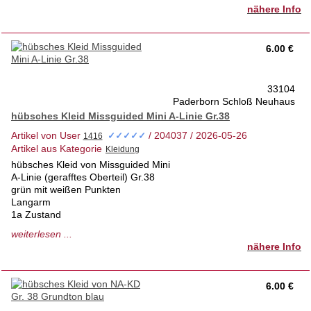
Privatverkauf keine Rücknahme
nähere Info
Versand auf Nachfrage
6.00 €
33104
Paderborn Schloß Neuhaus
hübsches Kleid Missguided Mini A-Linie Gr.38
Artikel von User
/ 204037 / 2026-05-26
✓✓✓✓✓
Artikel aus Kategorie
hübsches Kleid von Missguided Mini
A-Linie (gerafftes Oberteil) Gr.38
grün mit weißen Punkten
Langarm
1a Zustand
tierfrei-Nichtraucherhaus 1.Hd
weiterlesen ...
nähere Info
Anprobe vor Ort möglich
Versand auf Anfrage
6.00 €