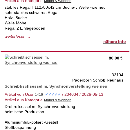
Artikel aus Kategorie
stabiles Regal H112x80x42 cm Buche-v Welle -wie neu
sehr stabiles schweres Regal
Holz- Buche
Welle Möbel
Regal 2 Einlegeböden
Höhe 112 cm
weiterlesen ...
Breite 80 cm
nähere Info
Tiefe 42 cm
Regal in einem 1a Zustand keinerlei Schäden
tierfreies- Nichtraucherhaus 1. Hd
80.00 €
Privatverkauf- keine Rücknahme
nur Abholung möglich
33104
Paderborn Schloß Neuhaus
Schreibtischsessel m. Synchronverstellung wie neu
Artikel von User
/ 204034 / 2026-05-13
✓✓✓✓✓
Artikel aus Kategorie
Drehrollsessel m. Synchronverstellung
heimische Produktion
Aluminiumfuß-poliert -Gestell
Stoffbespannung