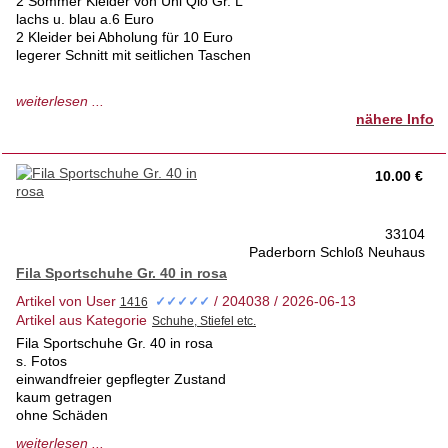
2 Sommer Kleider von Uni Qlo Gr. L
lachs u. blau a.6 Euro
2 Kleider bei Abholung für 10 Euro
legerer Schnitt mit seitlichen Taschen
65 % Cotton
weiterlesen ...
35 % Polyester
nähere Info
waschbar pflegeleicht
1a Zustand nur kurz getragen
10.00 €
keinerlei Schäden etc wie neu
tierfreies Nichtraucherhaus 1. Hd
33104
Privatverkauf keine Rücknahme
Paderborn Schloß Neuhaus
Anprobe vor Ort möglich
Fila Sportschuhe Gr. 40 in rosa
Artikel von User
/ 204038 / 2026-06-13
✓✓✓✓✓
Artikel aus Kategorie
Fila Sportschuhe Gr. 40 in rosa
s. Fotos
einwandfreier gepflegter Zustand
kaum getragen
ohne Schäden
tierfreies Nichtraucherhaus 1. Hd
weiterlesen ...