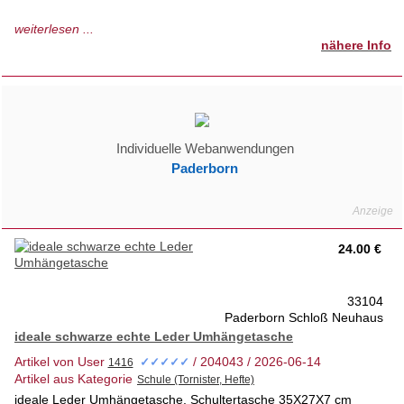
Gebraucht
weiterlesen ...
“mit leichten üblichen Gebrauchsspuren
nähere Info
sonst sehr guter Zustand"
von einem Kind malgenutzt
steht nun seit einigen Jahren unbenutzt im Schrank
tierfreies Nichtraucherhaus 1.Hd
privater Verkauf -keine Rücknahme
Individuelle Webanwendungen
Paderborn
24.00 €
33104
Paderborn Schloß Neuhaus
ideale schwarze echte Leder Umhängetasche
Artikel von User
/ 204043 / 2026-06-14
✓✓✓✓✓
Artikel aus Kategorie
ideale Leder Umhängetasche, Schultertasche 35X27X7 cm