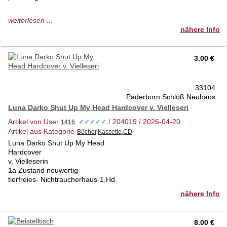
gebrauchter Artikel mit kl. Abnutzungsspuren,
weiterlesen ...
aber in gutem Zustand
nähere Info
und vollkommen funktionsfähig
seit einigen Jahren nicht mehr bespielt
tierfreies Nichtraucherhaus 1.Hd
3.00 €
jederzeit abholbereit
33104
Paderborn Schloß Neuhaus
Luna Darko Shut Up My Head Hardcover v. Vielleseri
Artikel von User
/ 204019 / 2026-04-20
✓✓✓✓✓
Artikel aus Kategorie
Luna Darko Shut Up My Head
Hardcover
v. Vielleserin
1a Zustand neuwertig
tierfreies- Nichtraucherhaus-1.Hd.
nähere Info
8.00 €