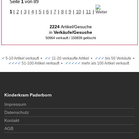
Seite
1
von 89
1
|
2
|
3
|
4
|
5
|
6
|
7
|
8
|
9
|
10
|
11
|
2224
Artikel/Gesuche
in
Verkäufe/Gesuche
50964 verkauft / 150839 gelöscht
✓
5-10 Artikel verkauft •
✓✓
11-20 verkaufte Artikel •
✓✓✓
bis 50 Verkäufe •
✓✓✓✓
51-100 Artikel verkauft •
✓✓✓✓✓
mehr als 100 Artikel verkauft
Kinderkram Paderborn
Impressum
Datenschutz
Kontakt
AGB