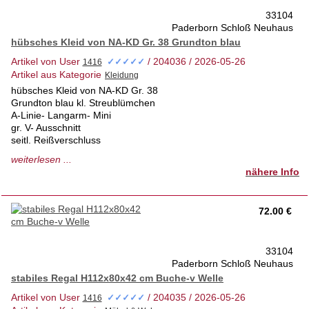
33104
Paderborn Schloß Neuhaus
hübsches Kleid von NA-KD Gr. 38 Grundton blau
Artikel von User
/ 204036 / 2026-05-26
✓✓✓✓✓
Artikel aus Kategorie
hübsches Kleid von NA-KD Gr. 38
Grundton blau kl. Streublümchen
A-Linie- Langarm- Mini
gr. V- Ausschnitt
seitl. Reißverschluss
1a Zustand - keinerlei Schäden
weiterlesen ...
tierfrei- Nichtraucherhaus- 1.Hd.
nähere Info
Anprobe vor Ort möglich
Versand auf Anfrage
72.00 €
33104
Paderborn Schloß Neuhaus
stabiles Regal H112x80x42 cm Buche-v Welle
Artikel von User
/ 204035 / 2026-05-26
✓✓✓✓✓