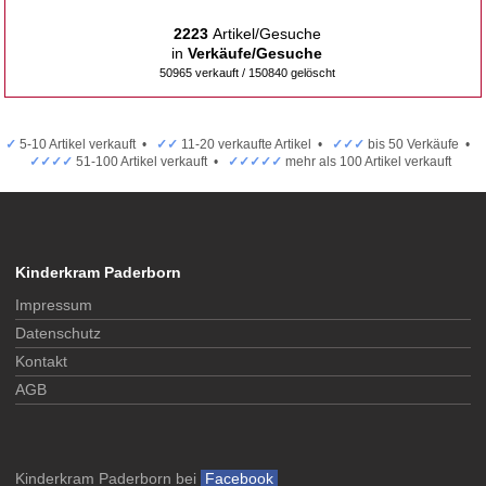
2223
Artikel/Gesuche
in
Verkäufe/Gesuche
50965 verkauft / 150840 gelöscht
✓
5-10 Artikel verkauft •
✓✓
11-20 verkaufte Artikel •
✓✓✓
bis 50 Verkäufe •
✓✓✓✓
51-100 Artikel verkauft •
✓✓✓✓✓
mehr als 100 Artikel verkauft
Kinderkram Paderborn
Impressum
Datenschutz
Kontakt
AGB
Kinderkram Paderborn bei
Facebook