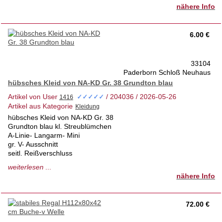
Privatverkauf keine Rücknahme
nähere Info
Versand auf Nachfrage
6.00 €
33104
Paderborn Schloß Neuhaus
hübsches Kleid von NA-KD Gr. 38 Grundton blau
Artikel von User
/ 204036 / 2026-05-26
✓✓✓✓✓
Artikel aus Kategorie
hübsches Kleid von NA-KD Gr. 38
Grundton blau kl. Streublümchen
A-Linie- Langarm- Mini
gr. V- Ausschnitt
seitl. Reißverschluss
1a Zustand - keinerlei Schäden
weiterlesen ...
tierfrei- Nichtraucherhaus- 1.Hd.
nähere Info
Anprobe vor Ort möglich
Versand auf Anfrage
72.00 €