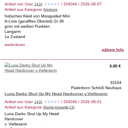
Artikel von User
/ 204046 / 2026-08-07
✓✓✓✓✓
Artikel aus Kategorie
hübsches Kleid von Missguided Mini
A-Linie (gerafftes Oberteil) Gr.38
grün mit weißen Punkten
Langarm
1a Zustand
tierfrei-Nichtraucherhaus 1.Hd
weiterlesen ...
nähere Info
Anprobe vor Ort möglich
Versand auf Anfrage
3.00 €
33104
Paderborn Schloß Neuhaus
Luna Darko Shut Up My Head Hardcover v.Vielleserin
Artikel von User
/ 204045 / 2026-08-01
✓✓✓✓✓
Artikel aus Kategorie
Luna Darko Shut Up My Head
Hardcover
v. Vielleserin