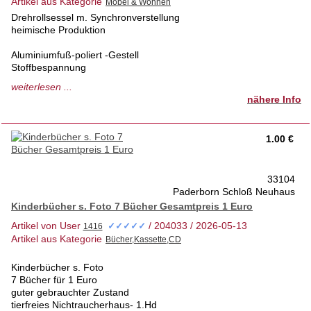
Artikel aus Kategorie
Drehrollsessel m. Synchronverstellung
heimische Produktion
Aluminiumfuß-poliert -Gestell
Stoffbespannung
1a Zustand- so gut wie gar nicht genutzt
weiterlesen ...
tierfreies Nichtraucherhaus 1.Hd
nähere Info
Privatverkauf keine Rücknahme
Ansicht jederzeit nach tel. Absprache möglich
1.00 €
33104
Paderborn Schloß Neuhaus
Kinderbücher s. Foto 7 Bücher Gesamtpreis 1 Euro
Artikel von User
/ 204033 / 2026-05-13
✓✓✓✓✓
Artikel aus Kategorie
Kinderbücher s. Foto
7 Bücher für 1 Euro
guter gebrauchter Zustand
tierfreies Nichtraucherhaus- 1.Hd