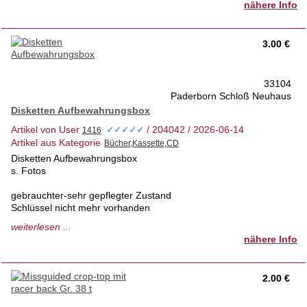
nähere Info
- 1 x großes Reißverschlussfach auf der Vorderseite
3.00 €
- Verstellbarer Schulterriemen: 105 - 140 cm Breite| 2 cm
breit
33104
- Verschlussart: Klappdeckel mit Magnetknopf
Paderborn Schloß Neuhaus
- Material: weiches Nappa Leder
Disketten Aufbewahrungsbox
Artikel von User
/ 204042 / 2026-06-14
✓✓✓✓✓
Artikel aus Kategorie
1a Zustand ohne Schäden
gekauft im Lederfachgeschäft
Disketten Aufbewahrungsbox
s. Fotos
tierfreies Nichtraucherhaus 1.Hd
Privatverkauf- keine Rücknahme
gebrauchter-sehr gepflegter Zustand
Schlüssel nicht mehr vorhanden
tierfreies Nichtraucherhaus 1.Hd
weiterlesen ...
Privatverkauf- keine Rücknahme
nähere Info
2.00 €