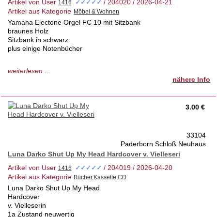
Artikel von User
/ 204020 / 2026-04-21
✓✓✓✓✓
Artikel aus Kategorie
Yamaha Electone Orgel FC 10 mit Sitzbank
braunes Holz
Sitzbank in schwarz
plus einige Notenbücher
gebrauchter Artikel mit kl. Abnutzungsspuren,
weiterlesen ...
aber in gutem Zustand
nähere Info
und vollkommen funktionsfähig
seit einigen Jahren nicht mehr bespielt
tierfreies Nichtraucherhaus 1.Hd
3.00 €
jederzeit abholbereit
33104
Paderborn Schloß Neuhaus
Luna Darko Shut Up My Head Hardcover v. Vielleseri
Artikel von User
/ 204019 / 2026-04-20
✓✓✓✓✓
Artikel aus Kategorie
Luna Darko Shut Up My Head
Hardcover
v. Vielleserin
1a Zustand neuwertig