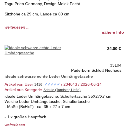
Togu Prien Germany, Design Melek Fecht
Sitzhöhe ca 29 cm, Länge ca 60 cm,
Gebraucht
weiterlesen ...
“mit leichten üblichen Gebrauchsspuren
nähere Info
sonst sehr guter Zustand"
von einem Kind malgenutzt
steht nun seit einigen Jahren unbenutzt im Schrank
24.00 €
tierfreies Nichtraucherhaus 1.Hd
privater Verkauf -keine Rücknahme
33104
Paderborn Schloß Neuhaus
ideale schwarze echte Leder Umhängetasche
Artikel von User
/ 204043 / 2026-06-14
✓✓✓✓✓
Artikel aus Kategorie
ideale Leder Umhängetasche, Schultertasche 35X27X7 cm
Weiche Leder Umhängetasche, Schultertasche
- Maße (BxHxT) : ca. 35 x 27 x 7 cm
- 1 x großes Hauptfach
weiterlesen ...
- 1 x kleines Reißverschlussfach im Innenteil