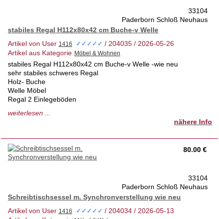
33104
Paderborn Schloß Neuhaus
stabiles Regal H112x80x42 cm Buche-v Welle
Artikel von User
/ 204035 / 2026-05-26
✓✓✓✓✓
Artikel aus Kategorie
stabiles Regal H112x80x42 cm Buche-v Welle -wie neu
sehr stabiles schweres Regal
Holz- Buche
Welle Möbel
Regal 2 Einlegeböden
Höhe 112 cm
weiterlesen ...
Breite 80 cm
nähere Info
Tiefe 42 cm
Regal in einem 1a Zustand keinerlei Schäden
tierfreies- Nichtraucherhaus 1. Hd
80.00 €
Privatverkauf- keine Rücknahme
nur Abholung möglich
33104
Paderborn Schloß Neuhaus
Schreibtischsessel m. Synchronverstellung wie neu
Artikel von User
/ 204034 / 2026-05-13
✓✓✓✓✓