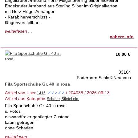
Engelsrufer Armband Herz/ Flügel Sterling Silber nickelfrei
Engelsrufer Armband aus Sterling Silber im Originalkarton
mit Herz Flügel Anhänger
- Karabinerverschluss -
längenverstellbar -
nickelfrei
weiterlesen ...
nähere Info
sehr guter Zustand
liegt schon seit einigen Jahren im Schrank
( könnte etwas aufpoliert erden)
10.00 €
tierfreies Nichtraucherhaus 1.Hd.
Privatverkauf keine Garantie
33104
Paderborn Schloß Neuhaus
Versand auf Nachfrage
Fila Sportschuhe Gr. 40 in rosa
Artikel von User
/ 204038 / 2026-06-13
✓✓✓✓✓
Artikel aus Kategorie
Fila Sportschuhe Gr. 40 in rosa
s. Fotos
einwandfreier gepflegter Zustand
kaum getragen
ohne Schäden
tierfreies Nichtraucherhaus 1. Hd
weiterlesen ...