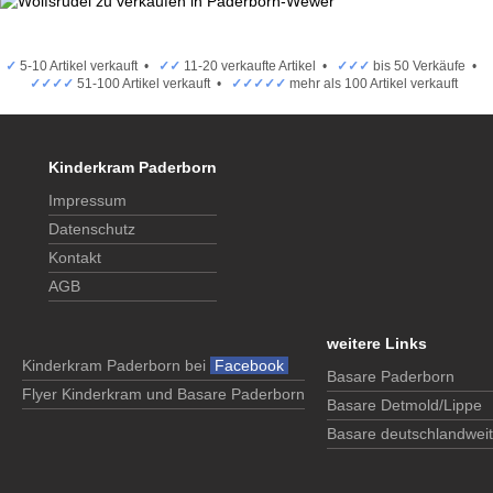
✓
5-10 Artikel verkauft •
✓✓
11-20 verkaufte Artikel •
✓✓✓
bis 50 Verkäufe •
✓✓✓✓
51-100 Artikel verkauft •
✓✓✓✓✓
mehr als 100 Artikel verkauft
Kinderkram Paderborn
Impressum
Datenschutz
Kontakt
AGB
weitere Links
Kinderkram Paderborn bei
Facebook
Basare Paderborn
Flyer Kinderkram und Basare Paderborn
Basare Detmold/Lippe
Basare deutschlandweit