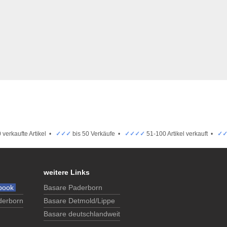
 verkaufte Artikel •
✓✓✓
bis 50 Verkäufe •
✓✓✓✓
51-100 Artikel verkauft •
✓
weitere Links
book
Basare Paderborn
derborn
Basare Detmold/Lippe
Basare deutschlandweit