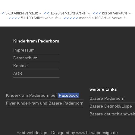
✓
5-10 Artikel verkauft •
✓✓
11-20 verkaufte Artikel •
✓✓✓
bis 50 Verkäufe •
✓✓✓✓
51-100 Artikel verkauft •
✓✓✓✓✓
mehr als 100 Artikel verkauft
Kinderkram Paderborn
Impressum
Datenschutz
Kontakt
AGB
weitere Links
Kinderkram Paderborn bei
Facebook
Basare Paderborn
Flyer Kinderkram und Basare Paderborn
Basare Detmold/Lippe
Basare deutschlandweit
© bt-webdesign - Designed by
www.bt-webdesign.de