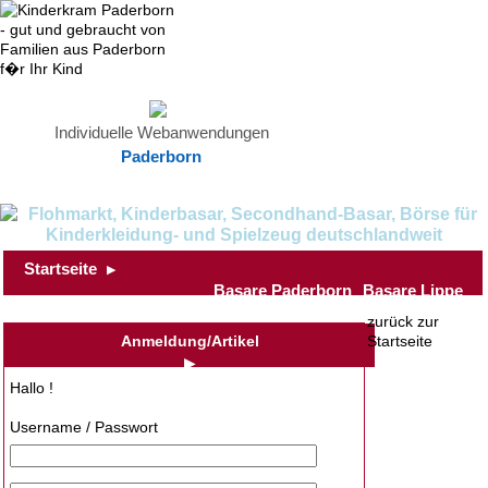
Individuelle Webanwendungen
Paderborn
Startseite
▶
Basare Paderborn
Basare Lippe
zurück zur
Anmeldung/Artikel
Startseite
▶
Hallo !
Username / Passwort