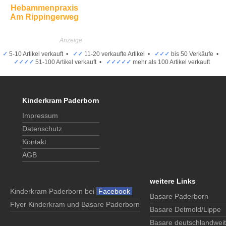
Hebammenpraxis
Am Rippingerweg
✓
5-10 Artikel verkauft •
✓✓
11-20 verkaufte Artikel •
✓✓✓
bis 50 Verkäufe •
✓✓✓✓
51-100 Artikel verkauft •
✓✓✓✓✓
mehr als 100 Artikel verkauft
Kinderkram Paderborn
Impressum
Datenschutz
Kontakt
AGB
weitere Links
Kinderkram Paderborn bei
Facebook
Basare Paderborn
Flyer Kinderkram und Basare Paderborn
Basare Detmold/Lippe
Basare deutschlandweit